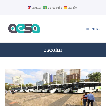
Ir
English
Português
Español
para
o
conteúdo
MENU
escolar