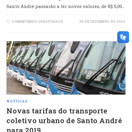
Santo André passarão a ter novos valores, de R$ 5,00…
EM
COMENTÁRIOS DESATIVADOS
30 DE DEZEMBRO DE 2022
NOVAS
TARIFAS
DO
TRANSPORTE
COLETIVO
URBANO
DE
SANTO
ANDRÉ
PARA
2023
NOTÍCIAS
Novas tarifas do transporte
coletivo urbano de Santo André
para 2019