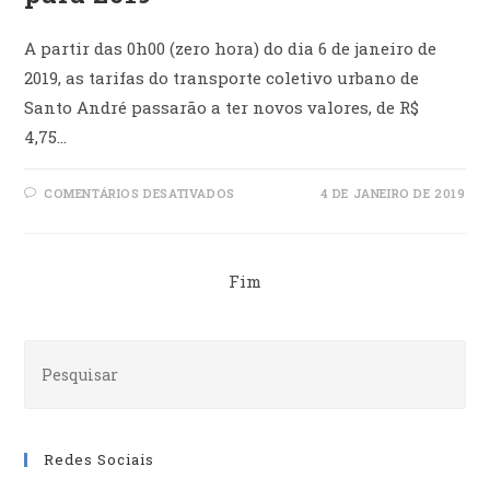
A partir das 0h00 (zero hora) do dia 6 de janeiro de
2019, as tarifas do transporte coletivo urbano de
Santo André passarão a ter novos valores, de R$
4,75…
EM
COMENTÁRIOS DESATIVADOS
4 DE JANEIRO DE 2019
NOVAS
TARIFAS
DO
TRANSPORTE
COLETIVO
URBANO
Fim
DE
SANTO
ANDRÉ
PARA
2019
Redes Sociais