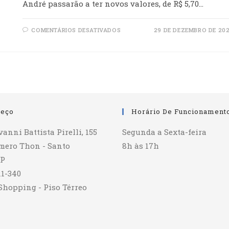
André passarão a ter novos valores, de R$ 5,70…
EM
COMENTÁRIOS DESATIVADOS
29 DE DEZEMBRO DE 20
NOVAS
TARIFAS
DO
TRANSPORTE
COLETIVO
URBANO
DE
SANTO
ANDRÉ
PARA
2024
reço
Horário De Funcionament
anni Battista Pirelli, 155
Segunda a Sexta-feira
mero Thon - Santo
8h às 17h
SP
11-340
Shopping - Piso Térreo