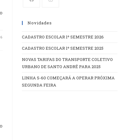
Abre
Abre
o
em
em
Novidades
uma
uma
nova
nova
CADASTRO ESCOLAR 1º SEMESTRE 2026
26
aba
aba
CADASTRO ESCOLAR 1º SEMESTRE 2025
NOVAS TARIFAS DO TRANSPORTE COLETIVO
URBANO DE SANTO ANDRÉ PARA 2025
LINHA S-60 COMEÇARÁ A OPERAR PRÓXIMA
SEGUNDA FEIRA
o