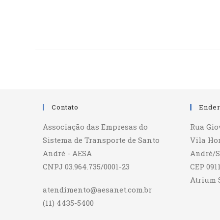
Contato
Ende
Associação das Empresas do
Rua Giov
Sistema de Transporte de Santo
Vila Ho
André - AESA
André/
CNPJ 03.964.735/0001-23
CEP 091
Atrium 
atendimento@aesanet.com.br
(11) 4435-5400