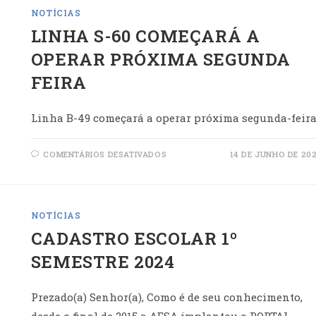
URBANO
NOTÍCIAS
DE
SANTO
LINHA S-60 COMEÇARÁ A
ANDRÉ
PARA
2025
OPERAR PRÓXIMA SEGUNDA
FEIRA
Linha B-49 começará a operar próxima segunda-feir
EM
COMENTÁRIOS DESATIVADOS
14 DE JUNHO DE 20
LINHA
S-
60
COMEÇARÁ
A
OPERAR
NOTÍCIAS
PRÓXIMA
SEGUNDA
CADASTRO ESCOLAR 1º
FEIRA
SEMESTRE 2024
Prezado(a) Senhor(a), Como é de seu conhecimento,