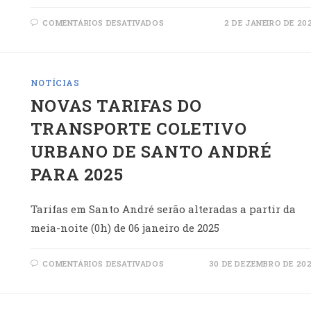
EM
COMENTÁRIOS DESATIVADOS
2 DE JANEIRO DE 20
CADASTRO
ESCOLAR
1º
SEMESTRE
2025
NOTÍCIAS
NOVAS TARIFAS DO
TRANSPORTE COLETIVO
URBANO DE SANTO ANDRÉ
PARA 2025
Tarifas em Santo André serão alteradas a partir da
meia-noite (0h) de 06 janeiro de 2025
EM
COMENTÁRIOS DESATIVADOS
30 DE DEZEMBRO DE 20
NOVAS
TARIFAS
DO
TRANSPORTE
COLETIVO