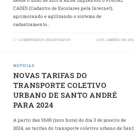
desde o final de 2015 a AESA implantou o PORTAL
CADES (Cadastro de Escolares pela Internet),
aprimorando e agilizando o sistema de
cadastramento…
EM
COMENTÁRIOS DESATIVADOS
2 DE JANEIRO DE 20
CADASTRO
ESCOLAR
1º
SEMESTRE
2024
NOTÍCIAS
NOVAS TARIFAS DO
TRANSPORTE COLETIVO
URBANO DE SANTO ANDRÉ
PARA 2024
A partir das 0h00 (zero hora) do dia 3 de janeiro de
2024, as tarifas do transporte coletivo urbano de San