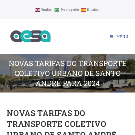
Ir
English
Português
Español
para
o
conteúdo
MENU
NOVAS TARIFAS DO TRANSPORTE
COLETIVO URBANO DE SANTO
ANDRÉ PARA 2024
NOVAS TARIFAS DO
TRANSPORTE COLETIVO
URBANO DE SANTO ANDRÉ