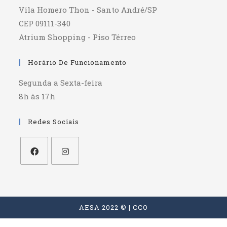
Vila Homero Thon - Santo André/SP
CEP 09111-340
Atrium Shopping - Piso Térreo
Horário De Funcionamento
Segunda a Sexta-feira
8h às 17h
Redes Sociais
Abre
Abre
em
em
uma
uma
AESA 2022 © | CCO
nova
nova
aba
aba