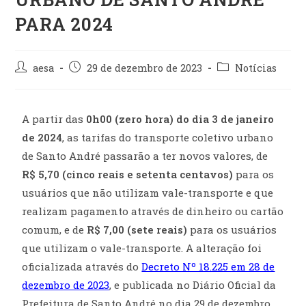
PARA 2024
Autor
Post
Categoria
aesa
29 de dezembro de 2023
Notícias
do
publicado:
do
post:
post:
A partir das
0h00 (zero hora) do dia 3 de janeiro
de 2024
, as tarifas do transporte coletivo urbano
de Santo André passarão a ter novos valores, de
R$ 5,70 (cinco reais e setenta centavos)
para os
usuários que não utilizam vale-transporte e que
realizam pagamento através de dinheiro ou cartão
comum, e de
R$ 7,00 (sete reais)
para os usuários
que utilizam o vale-transporte. A alteração foi
oficializada através do
Decreto Nº 18.225 em 28 de
dezembro de 2023
, e publicada no Diário Oficial da
Prefeitura de Santo André no dia 29 de dezembro