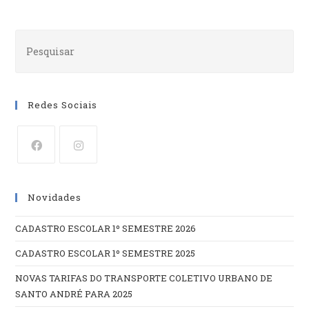
Redes Sociais
Abre
Abre
em
em
Novidades
uma
uma
nova
nova
CADASTRO ESCOLAR 1º SEMESTRE 2026
aba
aba
CADASTRO ESCOLAR 1º SEMESTRE 2025
NOVAS TARIFAS DO TRANSPORTE COLETIVO URBANO DE
SANTO ANDRÉ PARA 2025