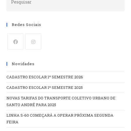
Redes Sociais
Abre
Abre
em
em
Novidades
uma
uma
nova
nova
CADASTRO ESCOLAR 1º SEMESTRE 2026
aba
aba
CADASTRO ESCOLAR 1º SEMESTRE 2025
NOVAS TARIFAS DO TRANSPORTE COLETIVO URBANO DE
SANTO ANDRÉ PARA 2025
LINHA S-60 COMEÇARÁ A OPERAR PRÓXIMA SEGUNDA
FEIRA