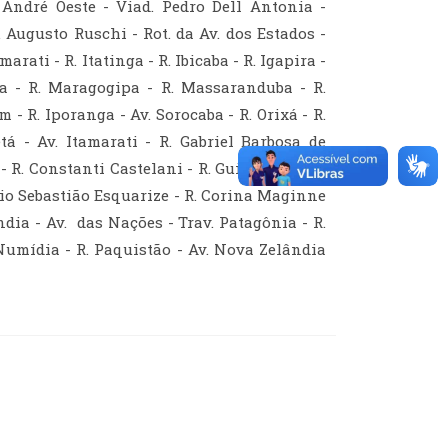
o André Oeste - Viad. Pedro Dell Antonia -
 Augusto Ruschi - Rot. da Av. dos Estados -
arati - R. Itatinga - R. Ibicaba - R. Igapira -
a - R. Maragogipa - R. Massaranduba - R.
 - R. Iporanga - Av. Sorocaba - R. Orixá - R.
tá - Av. Itamarati - R. Gabriel Barbosa de
 R. Constanti Castelani - R. Guido Poianas
nio Sebastião Esquarize - R. Corina Maginne
ndia - Av. das Nações - Trav. Patagônia - R.
 Numídia - R. Paquistão - Av. Nova Zelândia