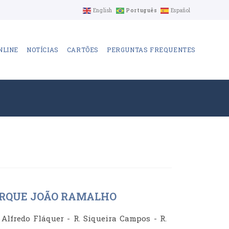
English
Português
Español
NLINE
NOTÍCIAS
CARTÕES
PERGUNTAS FREQUENTES
ARQUE JOÃO RAMALHO
 Alfredo Fláquer - R. Siqueira Campos - R.