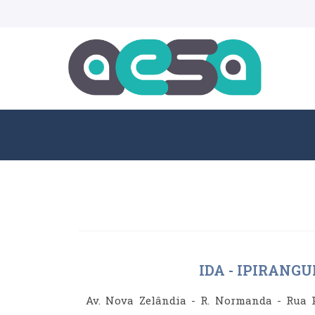
Ir
para
o
conteúdo
IDA - IPIRANG
Av. Nova Zelândia - R. Normanda - Rua P