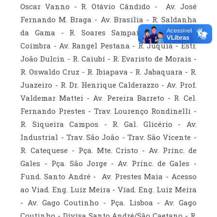
Oscar Vanno - R. Otávio Cândido - Av. José
Fernando M. Braga - Av. Brasília - R. Saldanha
da Gama - R. Soares Sampaio - R. Aluísio
Coimbra - Av. Rangel Pestana - R. Juquiá - Estr.
João Dulcin - R. Caiubí - R. Evaristo de Morais -
R. Oswaldo Cruz - R. Ibiapava - R. Jabaquara - R.
Juazeiro - R. Dr. Henrique Calderazzo - Av. Prof.
Valdemar Mattei - Av. Pereira Barreto - R. Cel.
Fernando Prestes - Trav. Lourenço Rondinelli -
R. Siqueira Campos - R. Gal. Glicério - Av.
Industrial - Trav. São João - Trav. São Vicente -
R. Catequese - Pça. Mte. Cristo - Av. Prínc. de
Gales - Pça. São Jorge - Av. Prínc. de Gales -
Fund. Santo André - Av. Prestes Maia - Acesso
ao Viad. Eng. Luiz Meira - Viad. Eng. Luiz Meira
- Av. Gago Coutinho - Pça. Lisboa - Av. Gago
Coutinho - Divisa Santo André/São Caetano - R.