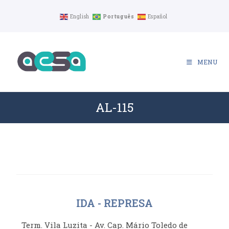
Ir
English
Português
Español
para
o
conteúdo
MENU
AL-115
IDA - REPRESA
Term. Vila Luzita - Av. Cap. Mário Toledo de